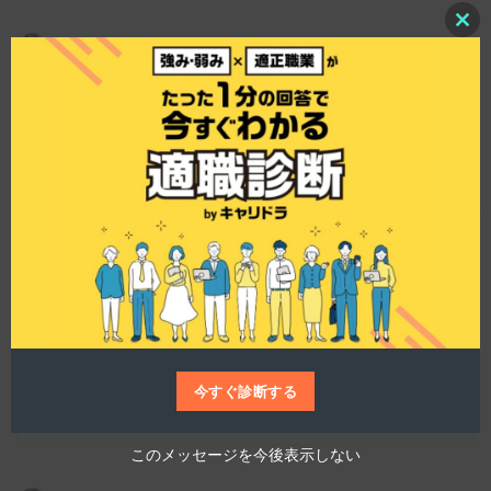
C
l
o
s
e
この会社で働く魅力は何ですか？
t
h
i
s
m
o
仕事博士
d
u
l
この会社で働く最大の魅力は、多くの人々を快適
e
にサポートすることにやりがいを感じられる点で
す。産業用ボイラーは多くの人々が集まる施設に
とって重要な設備です。その安全で安定した運用
を支えることが、この会社での業務の中心となり
ます。また、若手社員が多く、明るい社風なの
今すぐ診断する
で、中途入社の方でも馴染みやすい環境です。
このメッセージを今後表示しない