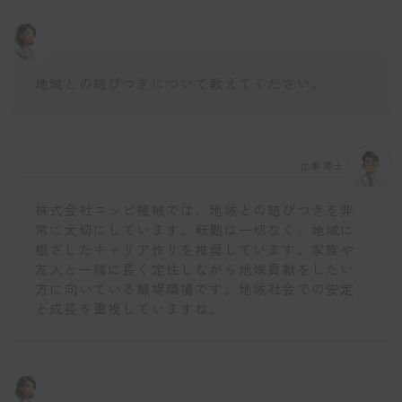
d
u
l
e
地域との結びつきについて教えてください。
今すぐ診断する
仕事博士
このメッセージを今後表示しない
株式会社ニッピ機械では、地域との結びつきを非
常に大切にしています。転勤は一切なく、地域に
根ざしたキャリア作りを推奨しています。家族や
友人と一緒に長く定住しながら地域貢献をしたい
方に向いている職場環境です。地域社会での安定
と成長を重視していますね。