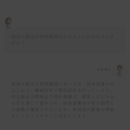
技術や製品の研究開発はどのように行われていま
すか？
仕事博士
技術や製品の研究開発においては、技術部署が中
C
l
心となり、機械設計や電気設計を行っています。
o
特注製品や開発品の設計業務は、顧客との打ち合
s
わせを通じて進められ、技術部署内や他の部門と
e
t
の連携が重視されています。新技術の開発や革新
h
もしっかりとサポートされています。
i
s
m
o