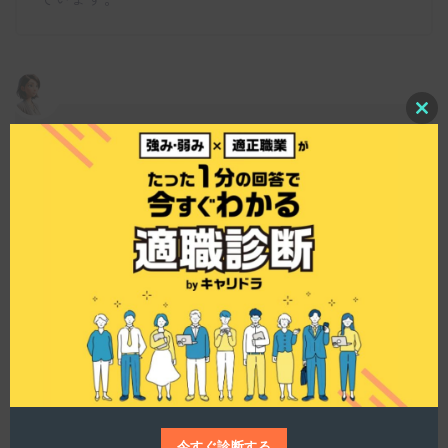
C
l
防犯カメラ事業の今後の展望についてお聞かせく
o
ださい。
s
e
t
h
i
s
仕事博士
m
o
d
u
防犯カメラ事業は、参入から2年ですが、早くも安
l
定した需要を確保しています。既に多くの官公庁
e
や政府機関との取引があります。今後5年以内に
40〜50億円の売上を見込んでおり、成長戦略の一
環としてさらに市場での影響力を高める計画で
す。防犯クラウド管理システムも導入し、効率的
な運用が可能であることも強みですね。
今すぐ診断する