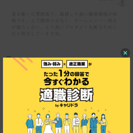
落ち着いた雰囲気で、風通しの良い職場環境が特
徴です。上下関係が少なく、チームメンバー同士
が協力し合い、より良いプロダクトを創るために
日々努力していますね。
C
l
o
s
e
働き方のバランスについて教えてください。
t
h
i
s
m
o
仕事博士
d
u
l
良い仕事をするためには休息も重要と考えてお
e
り、よく働き、よく遊ぶことを大切にしていま
す。余暇活動も多彩で、BBQやフリスビーなど、