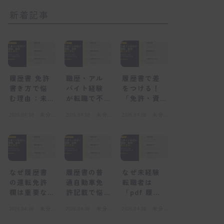
新着記事
履歴書 免許
職歴・アル
履歴書で差
書き方で悩
バイト経験
をつける！
む理由：未
が転職で不
「免許・資
経験者が陥
利になる
格」欄の正
2026.04.08
未分
2026.04.08
未分
2026.04.08
未分
る心理的な
「感情的な
しい書き方
類
類
類
壁
壁」とは
と未経験転
職の心得
なぜ履歴書
履歴書の普
なぜ未経験
の運転免許
通自動車免
転職者は
欄は重要な
許記載で悩
「pdf 履歴
のか？採用
むのはな
書」を選ぶ
2026.04.08
未分
2026.04.08
未分
2026.04.08
未分
担当者の視
ぜ？感情的
べきなの
類
類
類
点
な壁とは
か？