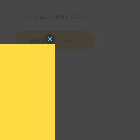
\自分にあった職業を知ろう/
適職診断をうける
C
l
o
s
e
t
h
i
s
m
o
d
u
l
e