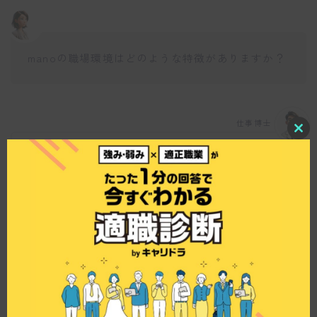
manoの職場環境はどのような特徴がありますか？
仕事博士
C
l
manoでは、完全週休二日制や選べるシフト、土日
o
s
連休取得など、働きやすい環境が整っています。
e
また、マイペースに働けるよう配慮されているた
t
h
め、スタッフもお客様もリラックスして過ごせる
i
雰囲気ですね。
s
m
o
d
u
l
e