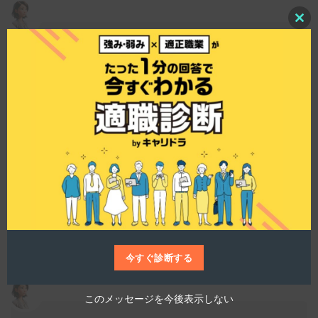
C
l
どんな技術者が活躍していますか？
o
s
e
t
h
i
s
仕事博士
m
o
d
メクゼスでは、デザイナーとシステムエンジニア
u
が混在するハイブリッドチームを構成していま
l
e
す。フロントエンドからサーバーサイドまでをカ
バーするハイブリッド型エンジニアも育っていま
すね。幅広い技術分野での活躍が期待される環境
です。
今すぐ診断する
このメッセージを今後表示しない