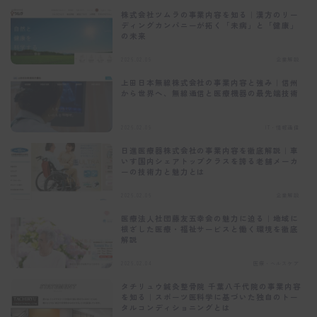
株式会社ツムラの事業内容を知る｜漢方のリー
ディングカンパニーが拓く「未病」と「健康」
の未来
2026.02.09
企業解説
上田日本無線株式会社の事業内容と強み｜信州
から世界へ、無線通信と医療機器の最先端技術
2026.02.09
IT・情報通信
日進医療器株式会社の事業内容を徹底解説｜車
いす国内シェアトップクラスを誇る老舗メーカ
ーの技術力と魅力とは
2026.02.06
企業解説
医療法人社団藤友五幸会の魅力に迫る｜地域に
根ざした医療・福祉サービスと働く環境を徹底
解説
2026.02.04
医療・ヘルスケア
タチリュウ鍼灸整骨院 千葉八千代院の事業内容
を知る｜スポーツ医科学に基づいた独自のトー
タルコンディショニングとは