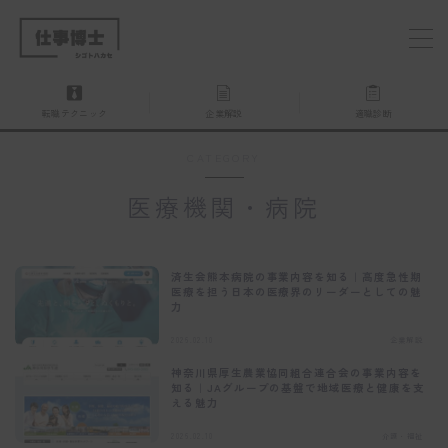
MENU
転職テクニック
企業解説
適職診断
仕事博士とは？
CATEGORY
企業を探す
医療機関・病院
お問い合わせ
済生会熊本病院の事業内容を知る｜高度急性期
医療を担う日本の医療界のリーダーとしての魅
力
2026.02.10
企業解説
神奈川県厚生農業協同組合連合会の事業内容を
知る｜JAグループの基盤で地域医療と健康を支
える魅力
2026.02.10
介護・福祉