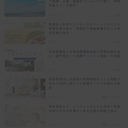
で医療・介護・福祉をシームレスに繋ぐ「地域
包括ケア」の旗手
2026.01.30
兵庫県
今すぐ診断する
医療法人社団えにしホームクリニックえにしの
事業内容を知る｜練馬区で地域医療を支える在
宅診療の魅力
このメッセージを今後表示しない
2026.01.30
サービス業
社会医療法人北海道循環器病院の事業内容を知
る｜専門特化した医療サービスと地域への貢献
2026.01.29
サービス業
社会医療法人仙養会の医療体制はどんな特徴が
ある？地域に根ざした医療サービスの強みを解
説
2026.01.27
医療・ヘルスケア
株式会社ケイ・クリエイトはどんな会社？事業
内容と日々の仕事から見る企業の特徴と強み
2026.01.27
医療・ヘルスケア