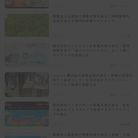
2026.02.03
医療・ヘルスケア
医療法人山容会の事業内容を知る｜地域医療の
未来を支える精神科医療のパイオニア
2026.02.01
サービス業
株式会社アンドナインの事業内容を知る｜福岡
市博多区で「美のスペシャリスト」として輝く
アイリストの姿勢とは
C
l
2026.02.01
医療・ヘルスケア
o
s
remore 藤沢店の事業内容を知る｜神奈川県藤沢
e
市で「自分らしさ」を引き出すアイラッシュ・
t
アイブロウ施術の姿勢とは
h
i
s
2026.02.01
医療・ヘルスケア
m
o
株式会社コンダクターの事業内容を知る｜秋田
d
の魅力をITとデザインで発信するクリエイティ
u
ブの魅力
l
e
2026.01.31
IT・情報通信
医療法人協和会の事業内容を知る｜兵庫・大阪