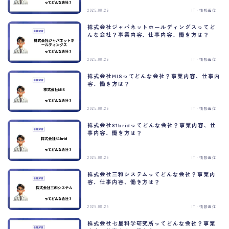
2025.08.29
IT・情報通信
株式会社ジャパネットホールディングスってど
んな会社？事業内容、仕事内容、働き方は？
2025.08.29
IT・情報通信
株式会社MISってどんな会社？事業内容、仕事内
容、働き方は？
C
l
2025.08.29
IT・情報通信
o
s
株式会社81bridってどんな会社？事業内容、仕
e
事内容、働き方は？
t
h
i
s
2025.08.29
IT・情報通信
m
o
株式会社三和システムってどんな会社？事業内
d
容、仕事内容、働き方は？
u
l
e
2025.08.29
IT・情報通信
株式会社七星科学研究所ってどんな会社？事業