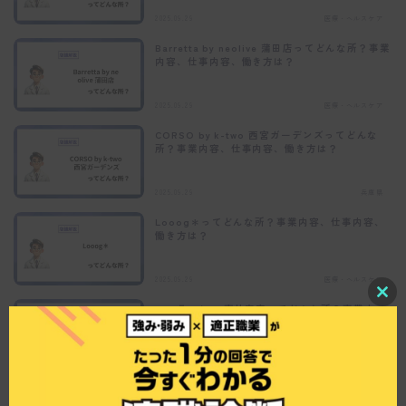
2025.09.29
医療・ヘルスケア
Barretta by neolive 蒲田店ってどんな所？事業
内容、仕事内容、働き方は？
2025.09.29
医療・ヘルスケア
CORSO by k-two 西宮ガーデンズってどんな
所？事業内容、仕事内容、働き方は？
2025.09.29
兵庫県
Looog＊ってどんな所？事業内容、仕事内容、
働き方は？
2025.09.29
医療・ヘルスケア
C
ロコラッシュ 恵比寿店ってどんな所？事業内
l
容、仕事内容、働き方は？
o
s
e
2025.09.29
医療・ヘルスケア
t
h
ABI & ASSってどんな所？事業内容、仕事内
i