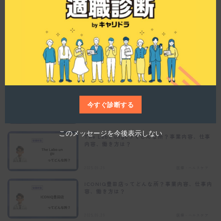
容、働き方は？
s
m
o
d
2025.09.29
医療・ヘルスケア
u
l
CARINA四条烏丸店ってどんな所？事業内容、仕
e
事内容、働き方は？
2025.09.29
京都府
Plaisirってどんな所？事業内容、仕事内容、働
き方は？
今すぐ診断する
2025.09.29
医療・ヘルスケア
このメッセージを今後表示しない
The Labo unguってどんな所？事業内容、仕事
内容、働き方は？
2025.09.29
医療・ヘルスケア
ICONIQ豊田店ってどんな所？事業内容、仕事内
容、働き方は？
2025.09.29
医療・ヘルスケア