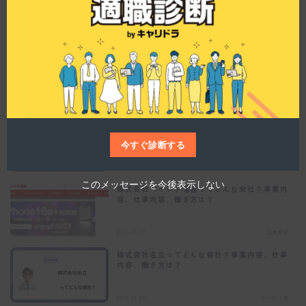
仕事内容、働き方は？
s
m
o
d
2025.08.27
企業解説
u
l
株式会社ルミネってどんな会社？事業内容、仕
e
事内容、働き方は？
2025.08.26
企業解説
イオンモール株式会社ってどんな会社？事業内
容、仕事内容、働き方は？
今すぐ診断する
2025.08.26
企業解説
このメッセージを今後表示しない
株式会社ベイシア電器ってどんな会社？事業内
容、仕事内容、働き方は？
2025.03.27
企業解説
株式会社名立ってどんな会社？事業内容、仕事
内容、働き方は？
2025.03.02
サービス業