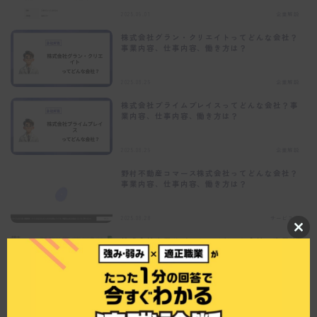
2025.09.01
企業解説
株式会社グラン・クリエイトってどんな会社？
事業内容、仕事内容、働き方は？
2025.08.29
企業解説
株式会社プライムプレイスってどんな会社？事
業内容、仕事内容、働き方は？
2025.08.29
企業解説
野村不動産コマース株式会社ってどんな会社？
事業内容、仕事内容、働き方は？
2025.08.28
サービス業
C
株式会社商業サポートってどんな会社？事業内
l
容、仕事内容、働き方は？
o
s
e
2025.08.28
企業解説
t
h
株式会社イーストってどんな会社？事業内容、
i