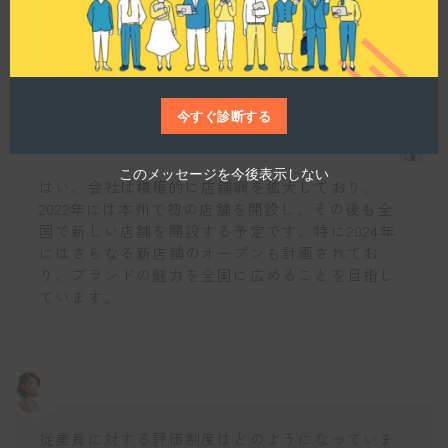
e
店舗拡大の計画はありますか？
今すぐ診断する
仕事博士
このメッセージを今後表示しない
はい、会社は積極的に店舗網を拡大しており、
2022年には本州で初の店舗を開設し、その後も全
国で新しい店舗を開設する予定です。特に2024年
にはさらなる新店舗のオープンも計画されてお
り、ブランドの魅力を全国に広めることを目指し
ています。
従業員に対する評価制度はどのようになっていま