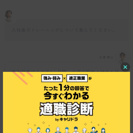
入社後のトレーニングについて教えてください。
仕事博士
C
新入社員は入社後1ヶ月間、沖縄で観光と研修を経
l
験します。この期間にブランドの理念や製品知識
o
を深めるとともに、沖縄の文化や自然を体感する
s
e
ことで、商品の背景や価値を理解します。これ
t
が、お客様への接客や商品説明の質を高めるため
h
i
に非常に重要です。
s
m
o
d
u
l