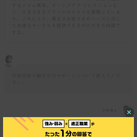
するメズム東京、オートグラフ コレクションな
ど、さまざまなブランドのホテルを展開していま
す。これにより、異なるお客さまのニーズに応じ
た多様なサービスを提供できるのが大きな特徴で
すね。
社員研修や働き方のサポートについて教えてくだ
さい。
仕事博士
C
l
日本ホテル株式会社では、新入社員研修や階層別
o
s
研修、資格取得支援制度などが整えられていま
e