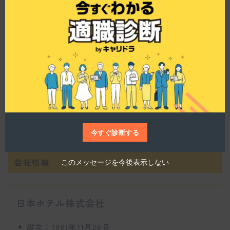
す。これにより、社員一人ひとりの成長を促進
t
h
し、キャリア形成を支援しています。また、JR東
i
日本グループとしての安定性を背景に、幅広い活
s
m
躍が期待できる環境が整っていますね。
o
d
u
l
e
ありがとうございました！
今すぐ診断する
会社情報
このメッセージを今後表示しない
日本ホテル株式会社
設立：1981年11月26日