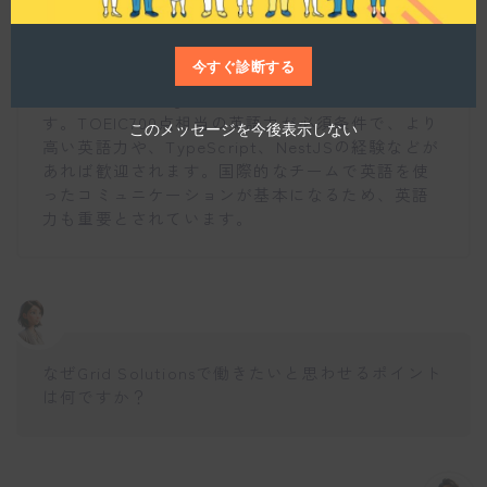
バックエンドエンジニアとして求められるのは、
特定のフレームワークを用いた開発経験、単体テ
ストの設計・実装経験、そしてGitHubを使った開
今すぐ診断する
発の実績ですね。使用技術としては、TypeScript
やNestJS、PostgreSQL、AWSなどが挙げられま
す。TOEIC700点相当の英語力が必須条件で、より
このメッセージを今後表示しない
高い英語力や、TypeScript、NestJSの経験などが
あれば歓迎されます。国際的なチームで英語を使
ったコミュニケーションが基本になるため、英語
力も重要とされています。
なぜGrid Solutionsで働きたいと思わせるポイント
は何ですか？