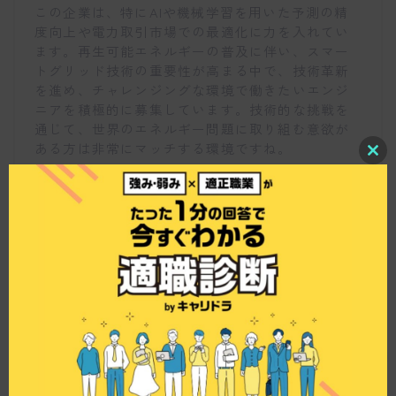
この企業は、特にAIや機械学習を用いた予測の精
度向上や電力取引市場での最適化に力を入れてい
ます。再生可能エネルギーの普及に伴い、スマー
トグリッド技術の重要性が高まる中で、技術革新
を進め、チャレンジングな環境で働きたいエンジ
ニアを積極的に募集しています。技術的な挑戦を
通じて、世界のエネルギー問題に取り組む意欲が
ある方は非常にマッチする環境ですね。
C
l
o
s
e
t
h
i
s
バックエンドエンジニアの募集要件は何ですか？
m
o
d
u
l
e
仕事博士