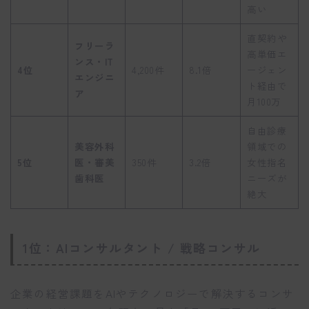
高い
直契約や
フリーラ
高単価エ
ンス・IT
4位
4,200件
8.1倍
ージェン
エンジニ
ト経由で
ア
月100万
自由診療
美容外科
領域での
5位
医・審美
350件
3.2倍
女性指名
歯科医
ニーズが
絶大
1位：AIコンサルタント / 戦略コンサル
企業の経営課題をAIやテクノロジーで解決するコンサ