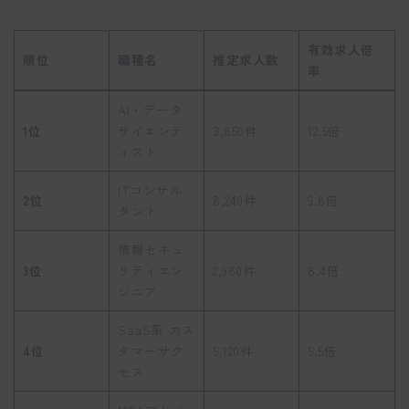
有効求人倍
順位
職種名
推定求人数
率
AI・データ
1位
サイエンテ
3,850件
12.5倍
ィスト
ITコンサル
2位
8,240件
9.8倍
タント
情報セキュ
3位
リティエン
2,980件
8.4倍
ジニア
SaaS系 カス
4位
タマーサク
5,120件
5.5倍
セス