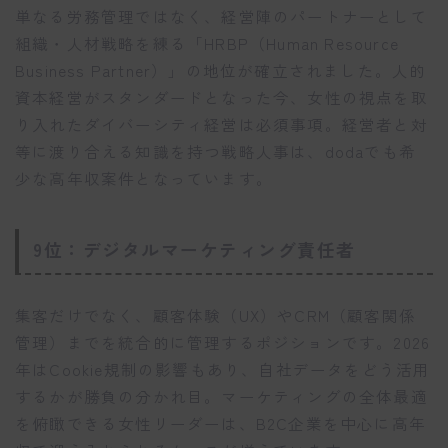
単なる労務管理ではなく、経営陣のパートナーとして
組織・人材戦略を練る「HRBP（Human Resource
Business Partner）」の地位が確立されました。人的
資本経営がスタンダードとなった今、女性の視点を取
り入れたダイバーシティ経営は必須事項。経営者と対
等に渡り合える知識を持つ戦略人事は、dodaでも希
少な高年収案件となっています。
9位：デジタルマーケティング責任者
集客だけでなく、顧客体験（UX）やCRM（顧客関係
管理）までを統合的に管理するポジションです。2026
年はCookie規制の影響もあり、自社データをどう活用
するかが勝負の分かれ目。マーケティングの全体最適
を俯瞰できる女性リーダーは、B2C企業を中心に高年