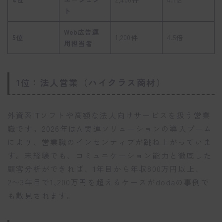
ト
Web広告運
5位
1,200件
4.5倍
用担当者
1位：法人営業（ハイクラス商材）
外資系ITソフトや高額な法人向けサービスを扱う営業
職です。2026年はAI関連ソリューションの導入ブーム
により、営業職のインセンティブが跳ね上がっていま
す。未経験でも、コミュニケーション能力と徹底した
顧客分析ができれば、1年目から年収800万円以上、
2〜3年目で1,200万円を超えるケースがdodaの事例で
も散見されます。
適職診断をする
自分に合った仕事がわかる