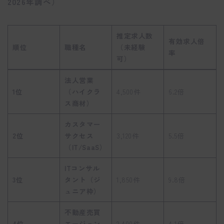
2026年調べ）
推定求人数
有効求人倍
順位
職種名
（未経験
率
可）
法人営業
1位
（ハイクラ
4,500件
6.2倍
ス商材）
カスタマー
2位
サクセス
3,120件
5.5倍
（IT/SaaS）
ITコンサル
3位
タント（ジ
1,850件
9.8倍
ュニア枠）
不動産売買
4位
エージェン
2,400件
4.1倍