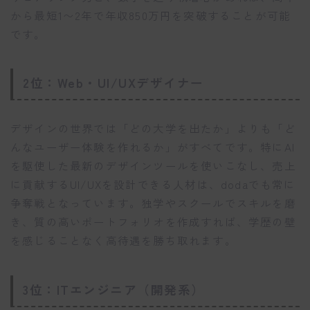
から最短1〜2年で年収850万円を突破することが可能
です。
2位：Web・UI/UXデザイナー
デザインの世界では「どの大学を出たか」よりも「ど
んなユーザー体験を作れるか」がすべてです。特にAI
を駆使した最新のデザインツールを使いこなし、売上
に貢献するUI/UXを設計できる人材は、dodaでも常に
争奪戦となっています。独学やスクールでスキルを磨
き、質の高いポートフォリオを作成すれば、学歴の壁
を感じることなく高待遇を勝ち取れます。
3位：ITエンジニア（開発系）