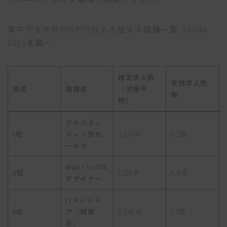
高卒でも年収850万円以上を狙える職種一覧（doda
2026年調べ）
推定求人数
有効求人倍
順位
職種名
（学歴不
率
問）
フルコミッ
1位
ション型セ
3,250件
6.5倍
ールス
Web・UI/UX
2位
2,120件
5.8倍
デザイナー
ITエンジニ
3位
ア（開発
6,540件
7.2倍
系）