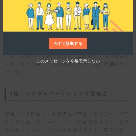
l
e
顧客とのタッチポイントがほぼZoomやGoogle Meet
などのオンラインツールに移行したため、在宅での勤
務が当たり前となりました。特に年収850万円以上の
マネジャークラスは、チームメンバーの指導もリモー
今すぐ診断する
トで行います。相手の表情や発言から課題を察知する
「高い共感性」を持つ女性は、画面越しでも信頼関係
このメッセージを今後表示しない
を築くのが上手く、この職種で非常に高く評価されて
います。
5位：デジタルマーケティング責任者
数値データに基づく意思決定が中心となるため、出社
による対面コミュニケーションの必要性が低く、在宅
でも高いパフォーマンスを発揮できます。広告運用、