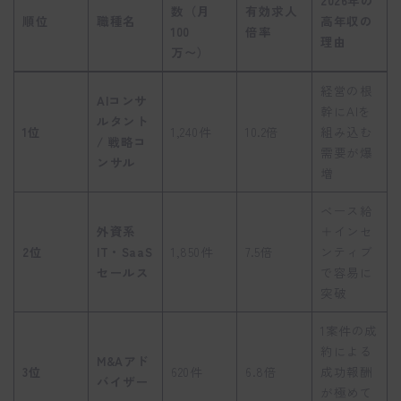
2026年の
数（月
有効求人
順位
職種名
高年収の
100
倍率
理由
万〜）
経営の根
AIコンサ
幹にAIを
ルタント
1位
1,240件
10.2倍
組み込む
/ 戦略コ
需要が爆
ンサル
増
ベース給
外資系
＋インセ
2位
IT・SaaS
1,850件
7.5倍
ンティブ
セールス
で容易に
突破
1案件の成
約による
M&Aアド
3位
620件
6.8倍
成功報酬
バイザー
が極めて