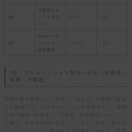
不動産アセ
4位
ットマネジ
980件
4.1倍
ャー
Webマーケ
5位
ティング・
1,850件
4.5倍
広告運用
1位：フルコミッション型セールス（外資系・
保険・不動産）
学歴が最も関係なく、純粋に「売る力」が報酬に直結
する職種です。2026年はインフレの影響もあり、単価
の高い商材（外資系IT、不動産、高級商材）のセール
ス職で、女性の活躍が目立っています。顧客に寄り添
うヒアリング力と、数字を追う執着心があれば、高卒