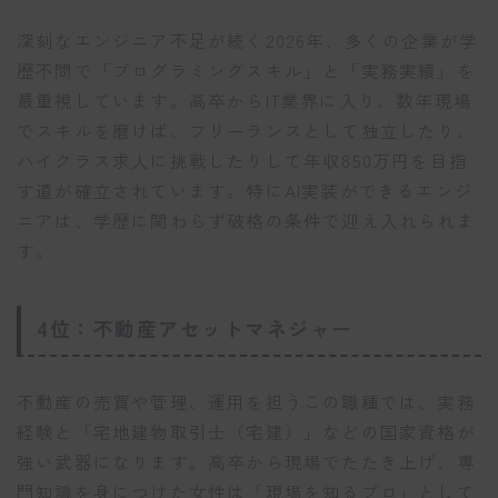
深刻なエンジニア不足が続く2026年、多くの企業が学
歴不問で「プログラミングスキル」と「実務実績」を
最重視しています。高卒からIT業界に入り、数年現場
でスキルを磨けば、フリーランスとして独立したり、
ハイクラス求人に挑戦したりして年収850万円を目指
す道が確立されています。特にAI実装ができるエンジ
ニアは、学歴に関わらず破格の条件で迎え入れられま
す。
4位：不動産アセットマネジャー
不動産の売買や管理、運用を担うこの職種では、実務
経験と「宅地建物取引士（宅建）」などの国家資格が
強い武器になります。高卒から現場でたたき上げ、専
門知識を身につけた女性は「現場を知るプロ」として