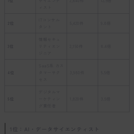
1位
サイエンテ
2,840件
12.5倍
ィスト
ITコンサル
2位
5,420件
9.8倍
タント
情報セキュ
3位
リティエン
2,150件
8.4倍
ジニア
SaaS系 カス
4位
タマーサク
3,980件
5.5倍
セス
デジタルマ
5位
ーケティン
1,820件
3.5倍
グ責任者
1位：AI・データサイエンティスト