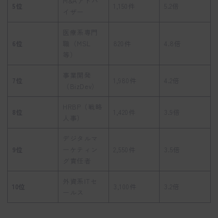
M&Aアドバ
5位
1,150件
5.2倍
イザー
医療系専門
6位
職（MSL
820件
4.8倍
等）
事業開発
7位
1,980件
4.2倍
（BizDev）
HRBP（戦略
8位
1,420件
3.9倍
人事）
デジタルマ
9位
ーケティン
2,550件
3.5倍
グ責任者
外資系ITセ
10位
3,100件
3.2倍
ールス