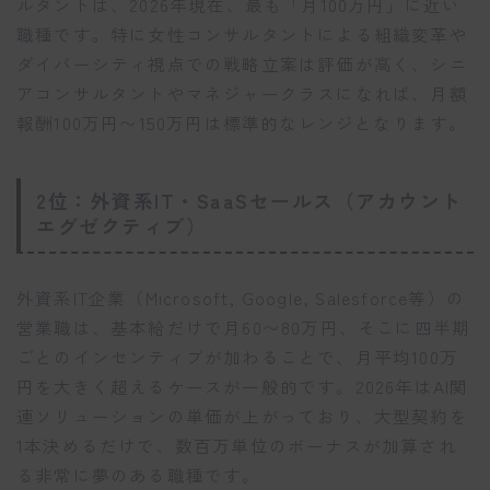
ルタントは、2026年現在、最も「月100万円」に近い
職種です。特に女性コンサルタントによる組織変革や
ダイバーシティ視点での戦略立案は評価が高く、シニ
アコンサルタントやマネジャークラスになれば、月額
報酬100万円〜150万円は標準的なレンジとなります。
2位：外資系IT・SaaSセールス（アカウント
エグゼクティブ）
外資系IT企業（Microsoft, Google, Salesforce等）の
営業職は、基本給だけで月60〜80万円、そこに四半期
ごとのインセンティブが加わることで、月平均100万
円を大きく超えるケースが一般的です。2026年はAI関
連ソリューションの単価が上がっており、大型契約を
1本決めるだけで、数百万単位のボーナスが加算され
る非常に夢のある職種です。