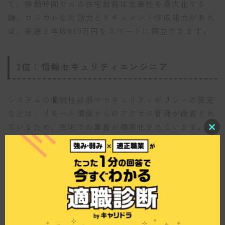
て、移動時間ゼロの在宅勤務は生産性を最大化する
鍵。ロジカルな対話力とドキュメント作成能力があれ
ば、家庭と年収850万円をスマートに両立できます。
3位：情報セキュリティエンジニア
システムの脆弱性診断やセキュリティポリシーの策定
などは、リモート環境からのアクセス管理が徹底され
ているため、在宅での業務が標準化されています。専
C
門性が高く、替えが効かない人材であることから、企
l
o
業側も「週5日フルリモート」などの柔軟な条件を提
s
e
示してでも確保に走っています。静かな環境で集中し
t
h
てコードやログと向き合いたい女性に最適です。
i
s
m
o
4位：SaaS系 カスタマーサクセス
d
u