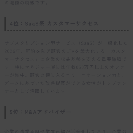
の職種の特徴です。
4位：SaaS系 カスタマーサクセス
サブスクリプション型サービス（SaaS）が一般化した
2026年、解約を防ぎ顧客のLTVを最大化する「カスタ
マーサクセス」は企業の収益基盤を支える重要職種で
す。特にマネジャー層には年収850万円以上のオファ
ーが集中。顧客の懐に入るコミュニケーション力と、
データに基づいた改善提案ができる女性がトップラン
ナーとして活躍しています。
5位：M&Aアドバイザー
企業の事業承継や業界再編が活発化しており、企業の