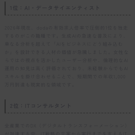
1位：AI・データサイエンティスト
2026年現在、dodaの有効求人倍率で圧倒的1位を独走
するのがこの職種です。生成AIの急速な普及により、
単なる分析を超えて「AIをビジネスにどう組み込む
か」を設計できる人材の価値が急騰しました。女性な
らではの視点を活かしたユーザー分析や、倫理的なAI
運用の知見は高く評価されており、未経験からでもAI
スキルを掛け合わせることで、短期間での年収1,000
万円到達も現実的な領域です。
2位：ITコンサルタント
全産業でのDX（デジタルトランスフォーメーション）
が加速する中、IT戦略の立案から実行までを支えるIT