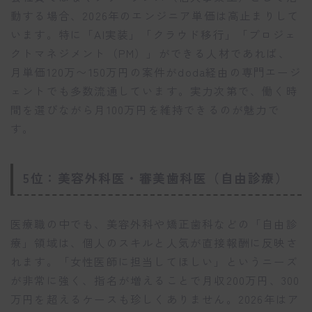
動する場合、2026年のエンジニア単価は高止まりして
います。特に「AI実装」「クラウド移行」「プロジェ
クトマネジメント（PM）」ができる人材であれば、
月単価120万〜150万円の案件がdoda経由の専門エージ
ェントでも多数流通しています。実力次第で、働く時
間を選びながら月100万円を維持できるのが魅力で
す。
5位：美容外科医・審美歯科医（自由診療）
医療職の中でも、美容外科や矯正歯科などの「自由診
療」領域は、個人のスキルと人気が直接報酬に反映さ
れます。「女性医師に担当してほしい」というニーズ
が非常に強く、指名が増えることで月収200万円、300
万円を超えるケースも珍しくありません。2026年はア