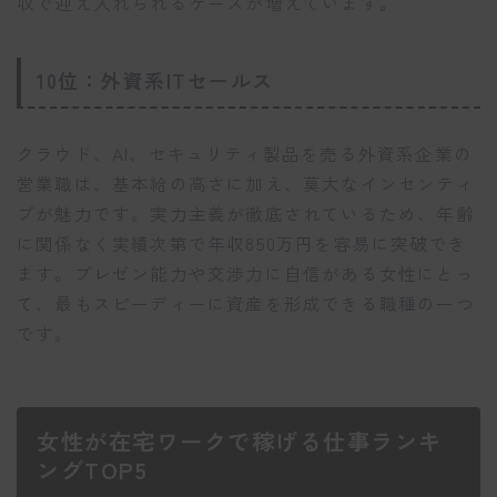
収で迎え入れられるケースが増えています。
10位：外資系ITセールス
クラウド、AI、セキュリティ製品を売る外資系企業の
営業職は、基本給の高さに加え、莫大なインセンティ
ブが魅力です。実力主義が徹底されているため、年齢
に関係なく実績次第で年収850万円を容易に突破でき
ます。プレゼン能力や交渉力に自信がある女性にとっ
て、最もスピーディーに資産を形成できる職種の一つ
です。
女性が在宅ワークで稼げる仕事ランキ
ングTOP5