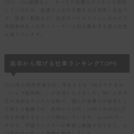
SEO、SNS戦略など、すべての指標がデジタルで完結
しているため、成果さえ出せば働き方は非常に自由で
す。夜型・朝型など、自身のバイオリズムに合わせて
高額案件をこなすフリーランス的な働き方を選ぶ女性
も増えています。
高卒から稼げる仕事ランキングTOP5
2026年の採用市場では、学位よりも「何ができるか
（ジョブ型採用）」が主流となりました。特に人手不
足が深刻なデジタル分野や、個人の営業力が数字とし
て表れる職種では、高卒から20代・30代で年収850万
円を突破するケースが続出しています。dodaのデー
タから、学歴フィルターが事実上撤廃されており、か
つ高年収が狙える職種を厳選しました。