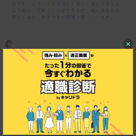
区でチームワークを重視しており、孤立すること
なく安心して働くことができます。福利厚生も充
実しており、働きやすい環境が整っています。
C
l
o
会社の経営方針はどのようなものですか？
s
e
t
h
i
s
仕事博士
m
o
d
株式会社北海道キューブシステムでは「社員全員
u
l
が経営者」を掲げており、経営状況の透明化と総
e
員営業主義を採用しています。社員一人ひとりが
経営者の視点を持ち、プロジェクトの状況や規
模、金額に関する情報を共有することで、自己成