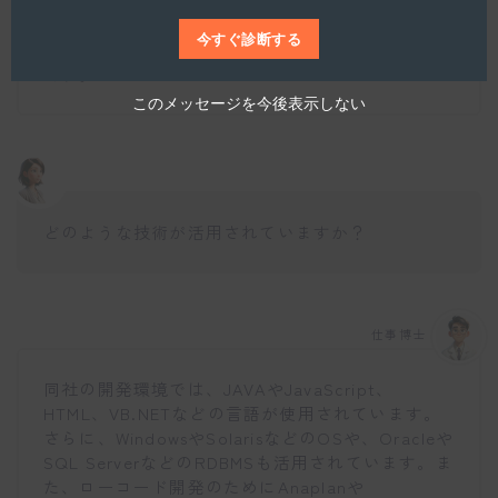
長や責任感を高めることができます。また、エン
ジニア自身が顧客と接触し、仕様や企画に裁量権
今すぐ診断する
を持つことで、やりがいのある仕事が出来る環境
です。
このメッセージを今後表示しない
どのような技術が活用されていますか？
仕事博士
同社の開発環境では、JAVAやJavaScript、
HTML、VB.NETなどの言語が使用されています。
さらに、WindowsやSolarisなどのOSや、Oracleや
SQL ServerなどのRDBMSも活用されています。ま
た、ローコード開発のためにAnaplanや