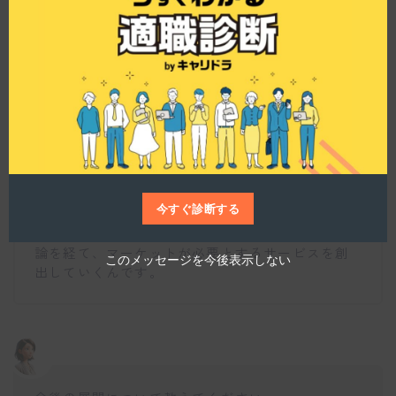
h
i
s
事業を拡大するにあたって重視していることは何
m
ですか？
o
d
u
l
e
仕事博士
「楽しんでも、楽はしない」というモットーのも
と、社会やお客様が抱える声にならない声に耳を
今すぐ診断する
傾け、新しい価値や概念を生み出すことを重視し
ています。既成概念にとらわれず、喧々諤々の議
論を経て、マーケットが必要とするサービスを創
このメッセージを今後表示しない
出していくんです。