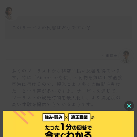
このサービスの反響はどうですか？
仕事博士
多くのツーリストから非常に良い反響を得ていま
す。特に「Airporterを使うと荷物を気にせず直接
空港に行けるので、観光により多くの時間を割け
た」という声が多いですよ。サービスを通じて、
ツーリストの観光時間を最大化し、より満足度の
高い体験を提供できているようです。
C
l
o
s
e
t