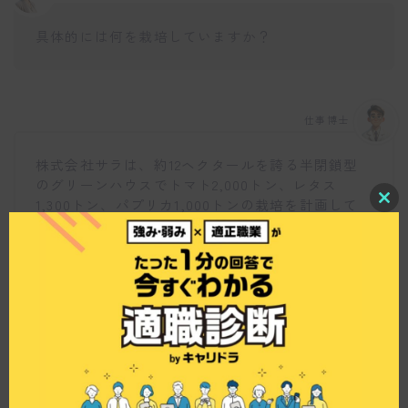
具体的には何を栽培していますか？
仕事博士
株式会社サラは、約12ヘクタールを誇る半閉鎖型
のグリーンハウスでトマト2,000トン、レタス
1,300トン、パプリカ1,000トンの栽培を計画して
C
います。先進的な技術を駆使して作られるこれら
l
o
の作物は、消費者に安心と美味しさを提供してい
s
ます。
e
t
h
i
s
m
o
d
u
l
研修制度について教えてください。
e