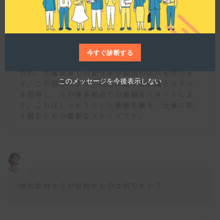
仕事博士
今すぐ診断する
入社後は、数週間から1か月程度本社での研修が行
われ、生産現場での農作業や物流の流れを学びま
このメッセージを今後表示しない
す。この研修により、社員は確かな知識とスキル
を習得し、その後各拠点での業務をスタートしま
す。これはしっかりとした基盤を築き、仕事に取
り組むための重要なステップです。
株式会社サラが目指すものは何ですか？