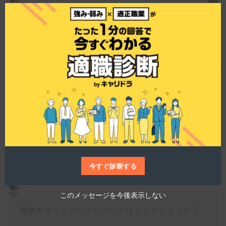
C
l
o
福利厚生制度について教えてください。
s
e
t
h
i
s
仕事博士
m
o
d
u
株式会社ヘルシーファミリーは、資格取得支援な
l
どの充実した福利厚生制度を提供しています。そ
e
の制度は大手企業である百五銀行のものに準じて
おり、社員が成長を続けるための環境が整ってい
ますね。
今すぐ診断する
このメッセージを今後表示しない
将来のキャリアパスについてはどうでしょうか？