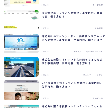
2025.09.01
サービス業
株式会社新日ってどんな会社？事業内容、仕事
内容、働き方は？
2025.09.01
企業解説
株式会社JVCケンウッド・公共産業システムって
どんな会社？事業内容、仕事内容、働き方は？
C
l
2025.09.01
メディア・エンターテインメント
o
s
株式会社建設マネジメント北陸西ってどんな会
e
社？事業内容、仕事内容、働き方は？
t
h
i
s
2025.09.01
エネルギー・インフラ
m
o
VSG行政書士法人ってどんな会社？事業内容、
d
仕事内容、働き方は？
u
l
e
2025.09.01
サービス業
株式会社南日本技術コンサルタンツってどんな