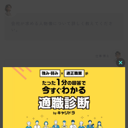
会社が求める人物像について詳しく教えてくださ
い。
仕事博士
C
同社では、高卒以上の未経験者やブランクがある
l
o
方を歓迎しています。家が近い、地元で働きたい
s
など気軽な志望動機でも問題ありません。経験者
e
t
はもちろん優遇されますが、初社会人や復職希望
h
者にも合った環境を提供しています。
i
s
m
o
d
u
l
e