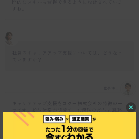
門的なスキルも習得できるように設計されていま
すね。
社員のキャリアアップ支援については、どうなっ
ていますか？
仕事博士
キャリアアップ支援もコクー株式会社の特徴の一
つです。給与体系が明確で、17段階の給与と職務
C
要件が全社に公開されています。これによって、
l
o
社員はどのように成長すれば昇給や昇格が可能な
s
のかを把握できます。また、毎月の上司との面談
e
t
を通じて、一緒に目標を立てて進んでいく体制が