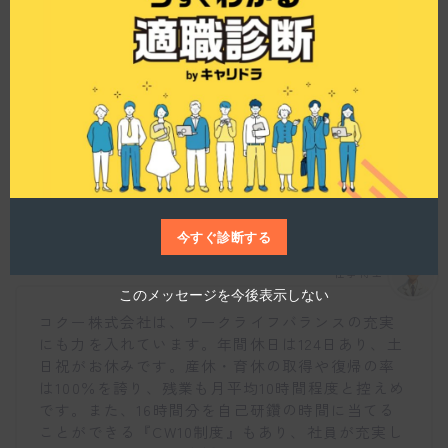
h
整っていますね。
i
s
m
o
d
u
l
e
この会社のワークライフバランスについて、伺え
ますか？
今すぐ診断する
仕事博士
このメッセージを今後表示しない
コクー株式会社は、ワークライフバランスの充実
にも力を入れています。年間休日は124日あり、土
日祝がお休みです。産休・育休の取得や復帰の率
は100％を誇り、残業も月平均10時間程度と控えめ
です。また、16時間分を自己研鑽の時間に当てる
ことができる『CW10制度』もあり、社員が充実し