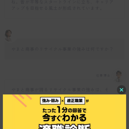
ね。皆が平等なスタートラインに立ち、キャリア
アップを目指せる風土が形成されています。
やまと商事のリサイクル事業の強みは何ですか？
仕事博士
やまと商事が誇るリサイクル事業の強みは、そ
C
の“真剣さ”にあります。どんな状況でもお客さま
l
に寄り添い、一緒に解決策を考える姿勢が評価さ
o
s
れています。特に水銀などの特定の処理が難しい
e
場合でも、代わりに適切なリサイクル業者を探し
t
h
て提案するなど、顧客に対して誠実な対応を心が
i
けていますね。
s