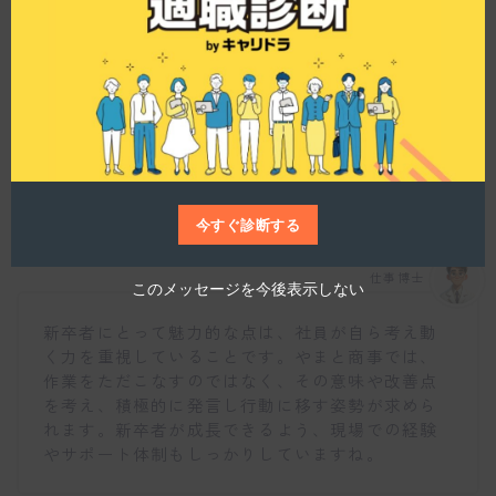
m
o
d
u
l
e
新卒者にとってこの会社が魅力的な理由を教えて
ください。
今すぐ診断する
仕事博士
このメッセージを今後表示しない
新卒者にとって魅力的な点は、社員が自ら考え動
く力を重視していることです。やまと商事では、
作業をただこなすのではなく、その意味や改善点
を考え、積極的に発言し行動に移す姿勢が求めら
れます。新卒者が成長できるよう、現場での経験
やサポート体制もしっかりしていますね。