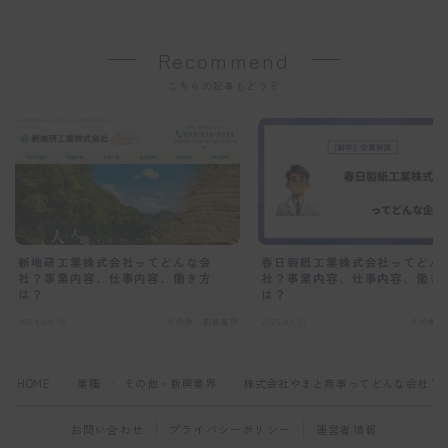
Recommend
こちらの記事もどうぞ
新地研工業株式会社ってどんな会
春日製紙工業株式会社ってどん
社？事業内容、仕事内容、働き方
社？事業内容、仕事内容、働き
は？
は？
2024.09.28
その他・新興業界
2025.03.31
その他・
HOME
業種
その他・新興業界
株式会社やまと商事ってどんな会社？
＞
＞
＞
お問い合わせ
プライバシーポリシー
運営者情報