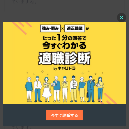
ていますね。
C
l
o
s
e
代表の東野智晴氏について教えてください。
t
h
i
s
m
o
仕事博士
d
u
l
e
代表取締役の東野智晴氏は、大学院を修了後、損
害保険会社やコンサルティング会社で豊富な経験
を積んだ後、WorkXを立ち上げました。創業の背
景には、自身の生活と仕事の両立を考慮したいと
いう思いがあり、フリーコンサルタントの公平な
収入を実現したいと考えています。実績豊富な彼
今すぐ診断する
が率いることで、信頼性の高い企業文化が築かれ
ています。