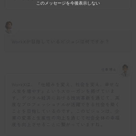
このメッセージを今後表示しない
WorkXが目指しているビジョンは何ですか？
仕事博士
WorkXは、『仕組みを変え、社会を変え、幸せな
人生を増やす』というスローガンを掲げていま
す。デジタル経済における技術革新を通じて、高
度なプロフェッショナルが活躍できる社会を築く
ことを目指しているのです。このビジョンは、企
業の変革と生産性の向上を通じて社会全体の幸福
度を向上させることに繋がっていますね。