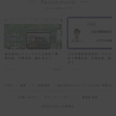
Recommend
こちらの記事もどうぞ
株式会社シフトってどんな会社？事
三日月建設株式会社ってどんな
業内容、仕事内容、働き方は？
社？事業内容、仕事内容、働き
は？
2025.03.02
IT・情報通信
2025.03.27
IT
HOME
業種
IT・情報通信
株式会社WorkXってどんな会社？事業内
＞
＞
＞
お問い合わせ
プライバシーポリシー
運営者情報
2024–2026 仕事博士