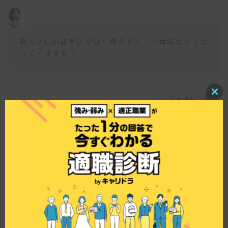
新人がLish都賀店で働く際のサポート体制はどうな
っていますか？
C
仕事博士
l
o
s
新人スタッフには、充実した教育システムが提供
e
されており、実務未経験者でも安心して技術を学
t
h
ぶことができます。特に、週に1度の練習会や外部
i
講習があり、スタイリストからの直接指導が受け
s
m
られる点が魅力ですね。
o
d
u
l
e