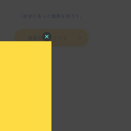
\自分にあった職業を知ろう/
適職診断をうける
C
l
o
s
e
t
h
i
s
m
o
d
u
l
e