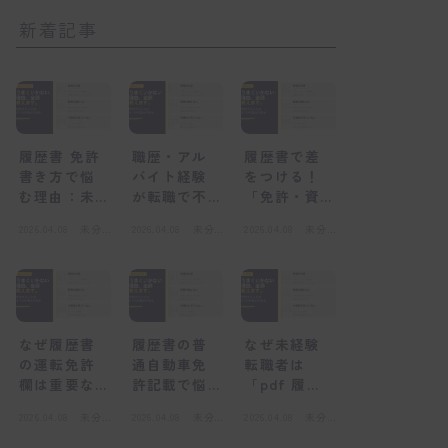
新着記事
履歴書 免許
職歴・アル
履歴書で差
書き方で悩
バイト経験
をつける！
む理由：未
が転職で不
「免許・資
経験者が陥
利になる
格」欄の正
2026.04.08
未分
2026.04.08
未分
2026.04.08
未分
る心理的な
「感情的な
しい書き方
類
類
類
壁
壁」とは
と未経験転
職の心得
なぜ履歴書
履歴書の普
なぜ未経験
の運転免許
通自動車免
転職者は
欄は重要な
許記載で悩
「pdf 履歴
のか？採用
むのはな
書」を選ぶ
2026.04.08
未分
2026.04.08
未分
2026.04.08
未分
担当者の視
ぜ？感情的
べきなの
類
類
類
点
な壁とは
か？