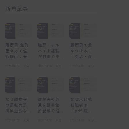
新着記事
履歴書 免許
職歴・アル
履歴書で差
書き方で悩
バイト経験
をつける！
む理由：未
が転職で不
「免許・資
経験者が陥
利になる
格」欄の正
2026.04.08
未分
2026.04.08
未分
2026.04.08
未分
る心理的な
「感情的な
しい書き方
類
類
類
壁
壁」とは
と未経験転
職の心得
なぜ履歴書
履歴書の普
なぜ未経験
の運転免許
通自動車免
転職者は
欄は重要な
許記載で悩
「pdf 履歴
のか？採用
むのはな
書」を選ぶ
2026.04.08
未分
2026.04.08
未分
2026.04.08
未分
担当者の視
ぜ？感情的
べきなの
類
類
類
点
な壁とは
か？