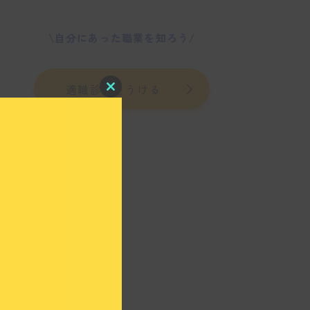
\自分にあった職業を知ろう/
適職診断をうける
C
l
o
s
e
t
h
i
s
m
o
d
u
l
e