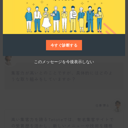
u
l
e
Tetoteでは店舗内での講習や勉強会が定期的に行
われ、スタッフ同士の技術向上や意見交換を奨励
しています。これにより、自分の技術を磨き続け
ることができる環境が提供されていますね。
今すぐ診断する
このメッセージを今後表示しない
集客力が高いとのことですが、具体的にはどのよ
うな取り組みをしていますか？
仕事博士
高い集客力を誇るTetoteでは、有名集客サイトで
の受賞歴を活かし、新しいメニューや技術を積極