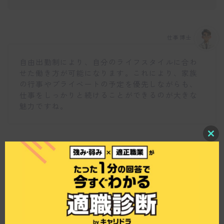
仕事博士
自由出勤制により、自分のライフスタイルに合わ
せた働き方が可能になります。これにより、家族
の行事やプライベートの予定を優先しながらも、
仕事をしっかりと続けることができるのが大きな
魅力ですね。
C
l
o
s
e
スキルアップの機会について教えてください。
t
h
i
s
m
o
仕事博士
d