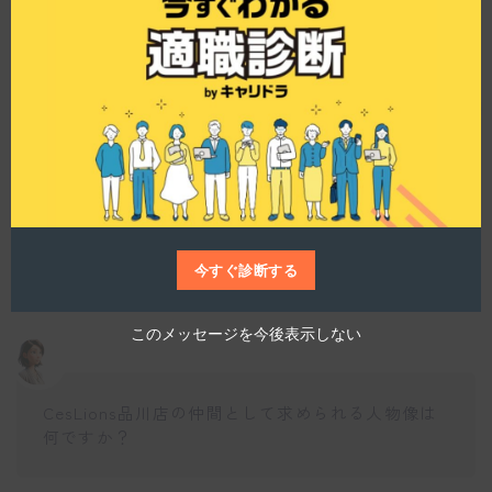
この店舗の教育制度についてはどうですか？
h
i
s
m
o
d
仕事博士
u
l
e
CesLions品川店では、独自の教育制度とカリキュ
ラムが整っていて新卒者やブランクのある方も安
心して学べる環境が整っていますね。営業中にレ
ッスンを行ったり、先輩の指導を受けたりしなが
ら、着実に技術を磨くことができます。
今すぐ診断する
このメッセージを今後表示しない
CesLions品川店の仲間として求められる人物像は
何ですか？