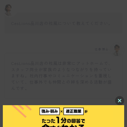
CesLions品川店の社風について教えてください。
仕事博士
CesLions品川店の社風は非常にアットホームで、
スタッフ同士が家族のようなつながりを持ってい
ますね。社内行事やコミュニケーションを重視し
ていて、仕事外でも仲間との絆を深める活動が盛
んです。
C
l
o
s
e
t