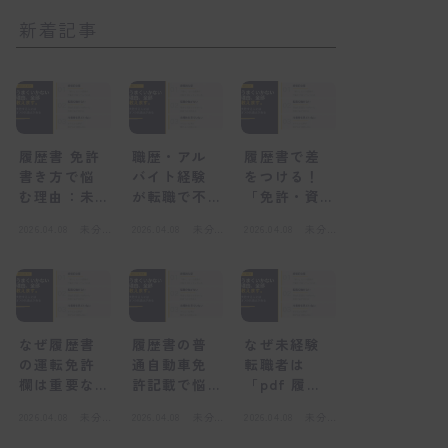
新着記事
履歴書 免許
職歴・アル
履歴書で差
書き方で悩
バイト経験
をつける！
む理由：未
が転職で不
「免許・資
経験者が陥
利になる
格」欄の正
2026.04.08
未分
2026.04.08
未分
2026.04.08
未分
る心理的な
「感情的な
しい書き方
類
類
類
壁
壁」とは
と未経験転
職の心得
なぜ履歴書
履歴書の普
なぜ未経験
の運転免許
通自動車免
転職者は
欄は重要な
許記載で悩
「pdf 履歴
のか？採用
むのはな
書」を選ぶ
2026.04.08
未分
2026.04.08
未分
2026.04.08
未分
担当者の視
ぜ？感情的
べきなの
類
類
類
点
な壁とは
か？