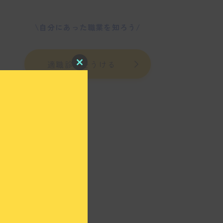
\自分にあった職業を知ろう/
適職診断をうける
C
l
o
s
e
t
h
i
s
m
o
d
u
l
e