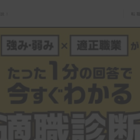
転
解説！