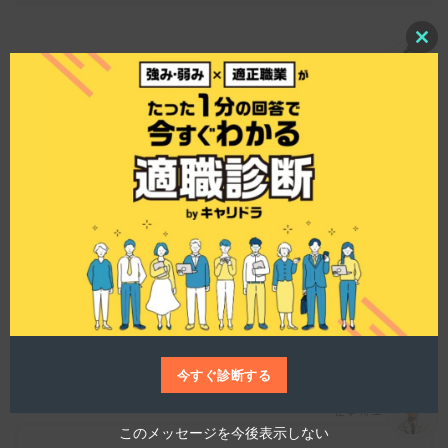
C
仕事博士
l
o
s
はい、未経験者でも安心して働ける研修制度が整
e
t
っており、1ヶ月のマンツーマン研修を経て、現場
h
での指導が行われます。これにより、基礎からし
i
s
っかりと技術を学ぶことが可能です。
m
o
d
u
l
e
どのような勤務形態が可能ですか？
今すぐ診断する
仕事博士
このメッセージを今後表示しない