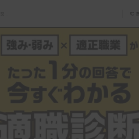
転
解説！