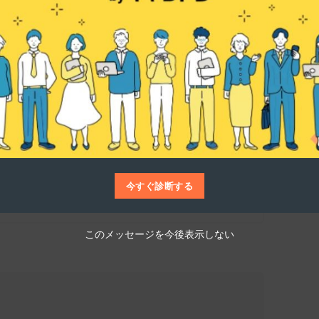
なものですか？
仕事博士
eries」というサービスで、カスタマーサポート業務の
。特化型AIを用いた開発・運用や、顧客のCS体
務の人手不足解消や顧客満足度、LTVの向上に
今すぐ診断する
このメッセージを今後表示しない