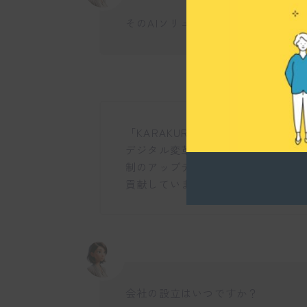
そのAIソリューション具体的にどん
「KARAKURI Digital CS S
デジタル変革を推進するSaaSです
制のアップデート支援を通して、業
貢献していますよ。
会社の設立はいつですか？