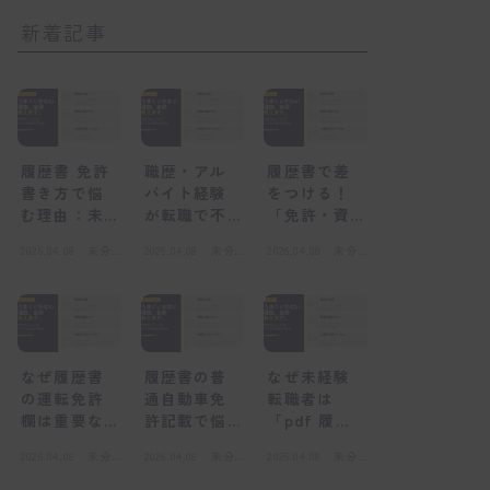
新着記事
履歴書 免許
職歴・アル
履歴書で差
書き方で悩
バイト経験
をつける！
む理由：未
が転職で不
「免許・資
経験者が陥
利になる
格」欄の正
2026.04.08
未分
2026.04.08
未分
2026.04.08
未分
る心理的な
「感情的な
しい書き方
類
類
類
壁
壁」とは
と未経験転
職の心得
なぜ履歴書
履歴書の普
なぜ未経験
の運転免許
通自動車免
転職者は
欄は重要な
許記載で悩
「pdf 履歴
のか？採用
むのはな
書」を選ぶ
2026.04.08
未分
2026.04.08
未分
2026.04.08
未分
担当者の視
ぜ？感情的
べきなの
類
類
類
点
な壁とは
か？