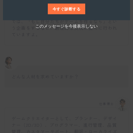
こでは業績の報告や情報共有、レクリエーション
を通じて、クリエイター同士のコミュニケーショ
今すぐ診断する
ンや親睦を深めています。特にレクリエーション
では、「もし自分たちがゲームを作るなら」とい
このメッセージを今後表示しない
う企画をするなど、創造的な交流が盛んに行われ
ていますよ。
どんな人材を求めていますか？
仕事博士
ゲームクリエイターとして、プランナー、デザイ
ナー（2D/3D）、プログラマー、進行管理、品質
管理、カスタマーサポート、翻訳・ローカライズ