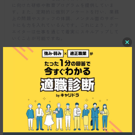
に向けた研修や教育プログラムを提供していま
す。また、定期的に個別アンケートを行い、業務
上の問題やスタッフの体調、メンタル面のサポー
トにも力を入れているんです。これにより、クリ
エイターは仕事を通じて着実にスキルアップして
いくことが可能ですね。
C
l
o
s
e
t
h
i
クリエイター同士の交流はありますか？
s
m
o
d
u
l
仕事博士
e
はい、実際にお客様先に常駐していることが多い
ため、年に2回、社員総会を開催しております。こ