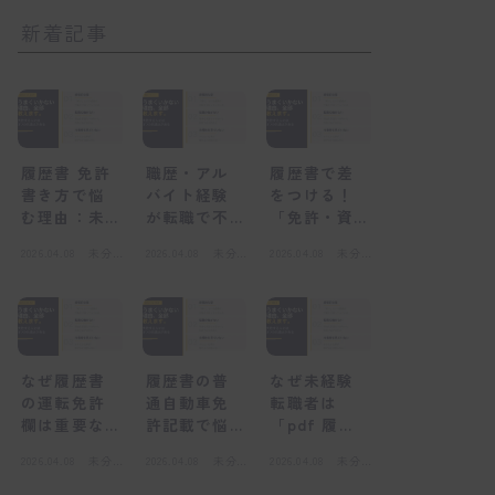
新着記事
履歴書 免許
職歴・アル
履歴書で差
書き方で悩
バイト経験
をつける！
む理由：未
が転職で不
「免許・資
経験者が陥
利になる
格」欄の正
2026.04.08
未分
2026.04.08
未分
2026.04.08
未分
る心理的な
「感情的な
しい書き方
類
類
類
壁
壁」とは
と未経験転
職の心得
なぜ履歴書
履歴書の普
なぜ未経験
の運転免許
通自動車免
転職者は
欄は重要な
許記載で悩
「pdf 履歴
のか？採用
むのはな
書」を選ぶ
2026.04.08
未分
2026.04.08
未分
2026.04.08
未分
担当者の視
ぜ？感情的
べきなの
類
類
類
点
な壁とは
か？