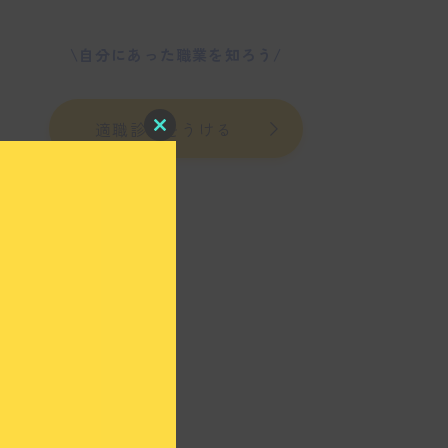
\自分にあった職業を知ろう/
適職診断をうける
C
l
o
s
e
t
h
i
s
m
o
d
u
l
e