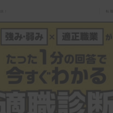
転
解説！