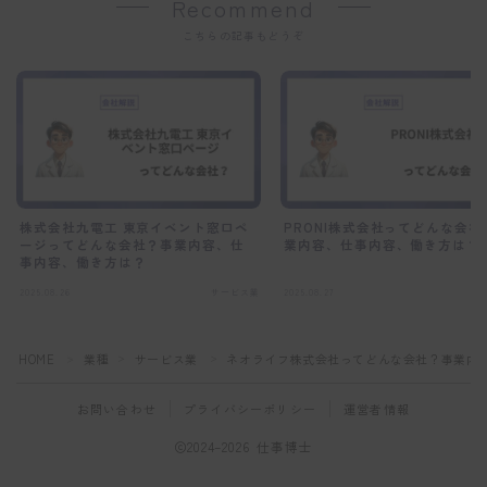
Recommend
こちらの記事もどうぞ
株式会社九電工 東京イベント窓口ペ
PRONI株式会社ってどんな会社
ージってどんな会社？事業内容、仕
業内容、仕事内容、働き方は？
事内容、働き方は？
2025.08.26
サービス業
2025.08.27
サ
HOME
業種
サービス業
ネオライフ株式会社ってどんな会社？事業内
＞
＞
＞
お問い合わせ
プライバシーポリシー
運営者情報
2024–2026 仕事博士