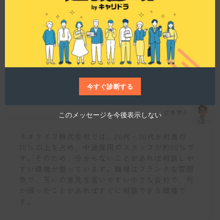
o
d
u
l
e
スタッフ構成や職場環境について教えてくださ
い。
今すぐ診断する
仕事博士
このメッセージを今後表示しない
ネオライフ株式会社では、20代・30代が社員の
70％以上を占め、中途採用のスタッフが約90％で
す。そのため、分からないことがあれば相談しや
すい環境が整っています。職場はフランクな雰囲
気で、互いの意見を言いやすい小さな会社で、何
か困ったことがあればすぐに相談できる環境で
す。