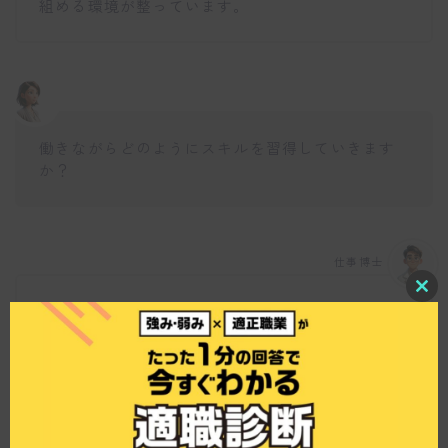
組める環境が整っています。
働きながらどのようにスキルを習得していきます
か？
仕事博士
C
入社後は、まずはマニュアルに沿って営業テクニ
l
o
ックを学びます。時間の使い方や見積書の作成な
s
ども先輩が丁寧に指導するため、ゆっくりとスキ
e
t
ルを習得できるようになっています。入社後1年目
h
で主任を目指すステップが設けられており、段階
i
的にキャリアアップを図れるのが特徴ですね。
s
m