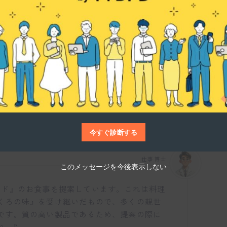
業の基礎から教えてくれますので、安心して
コツも丁寧に指導してもらえるので、自信を
。”
うか？”
今すぐ診断する
仕事博士
このメッセージを今後表示しない
ンド』のお食事を提案しています。これは料理
くろの味』を受け継いだもので、多くの親世
です。質の高い製品であるため、提案の際に
ね。”