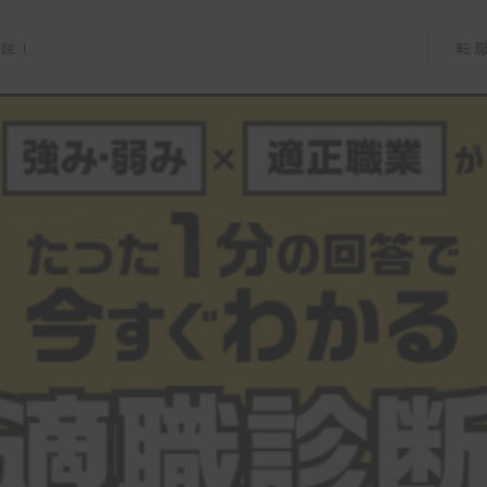
転
解説！