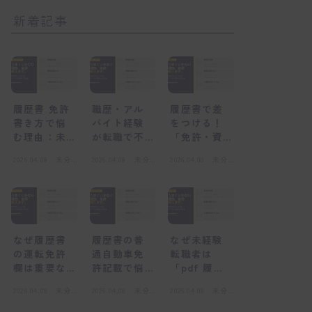
新着記事
履歴書 免許
職歴・アル
履歴書で差
書き方で悩
バイト経験
をつける！
む理由：未
が転職で不
「免許・資
経験者が陥
利になる
格」欄の正
2026.04.08
未分
2026.04.08
未分
2026.04.08
未分
る心理的な
「感情的な
しい書き方
類
類
類
壁
壁」とは
と未経験転
職の心得
なぜ履歴書
履歴書の普
なぜ未経験
の運転免許
通自動車免
転職者は
欄は重要な
許記載で悩
「pdf 履歴
のか？採用
むのはな
書」を選ぶ
2026.04.08
未分
2026.04.08
未分
2026.04.08
未分
担当者の視
ぜ？感情的
べきなの
類
類
類
点
な壁とは
か？