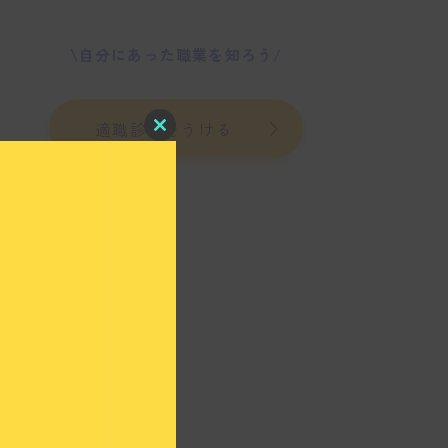
\自分にあった職業を知ろう/
適職診断をうける
C
l
o
s
e
t
h
i
s
m
o
d
u
l
e