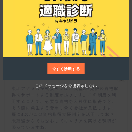
i
キルを活かしたい方にも適した職場ですね。
s
m
o
d
u
l
e
資格支援制度について教えてください。
今すぐ診断する
仕事博士
このメッセージを今後表示しない
東北アクセス株式会社では、大型2種免許の資格取
得をサポートする制度があります。この制度を利
用することで、必要な資格を入社後に取得でき、
その際に発生する費用は全て会社が負担します。
既に4名がこの資格取得支援制度を活用しており、
未経験からでも安心してキャリアを築ける環境が
整っていますね。