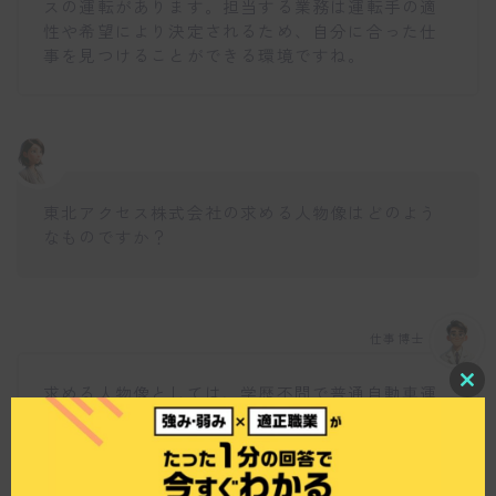
スの運転があります。担当する業務は運転手の適
性や希望により決定されるため、自分に合った仕
事を見つけることができる環境ですね。
東北アクセス株式会社の求める人物像はどのよう
なものですか？
仕事博士
求める人物像としては、学歴不問で普通自動車運
C
l
転免許（AT限定不可）を持っている方を対象とし
o
ています。バスに対する情熱を持ち、仕事に意欲
s
e
的に取り組む方を歓迎しています。また、第二種
t
大型自動車免許保持者は特に優遇されるため、ス
h