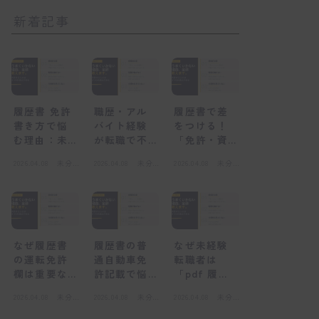
新着記事
履歴書 免許
職歴・アル
履歴書で差
書き方で悩
バイト経験
をつける！
む理由：未
が転職で不
「免許・資
経験者が陥
利になる
格」欄の正
2026.04.08
未分
2026.04.08
未分
2026.04.08
未分
る心理的な
「感情的な
しい書き方
類
類
類
壁
壁」とは
と未経験転
職の心得
なぜ履歴書
履歴書の普
なぜ未経験
の運転免許
通自動車免
転職者は
欄は重要な
許記載で悩
「pdf 履歴
のか？採用
むのはな
書」を選ぶ
2026.04.08
未分
2026.04.08
未分
2026.04.08
未分
担当者の視
ぜ？感情的
べきなの
類
類
類
点
な壁とは
か？