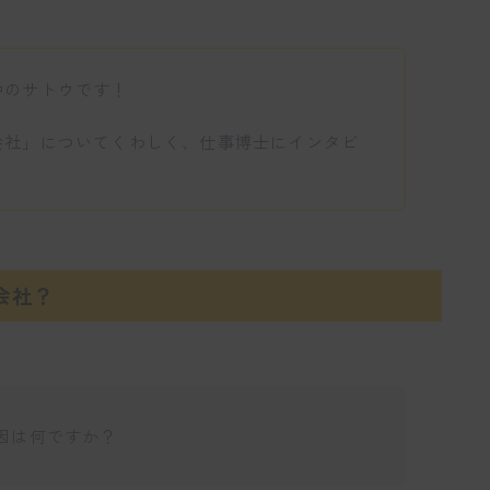
中のサトウです！
会社」についてくわしく、仕事博士にインタビ
会社？
因は何ですか？