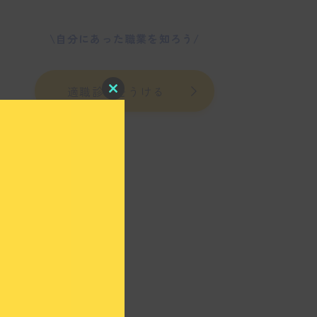
\自分にあった職業を知ろう/
適職診断をうける
C
l
o
s
e
t
h
i
s
m
o
d
u
l
e