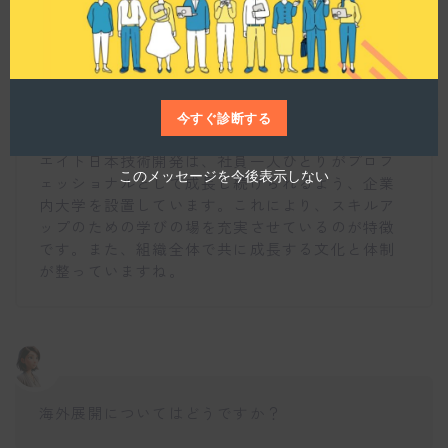
e
か？
仕事博士
今すぐ診断する
エイト日本技術開発は、社員一人ひとりがプロフ
このメッセージを今後表示しない
ェッショナルとして成長し続けられるよう、企業
内大学を設置しています。これにより、スキルア
ップのための学びの場を充実させているのが特徴
です。また、組織全体で共に成長する文化と体制
が整っていますね。
海外展開についてはどうですか？