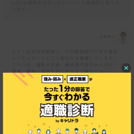
EJECが提供するサービスについて具体的に教えて
ください。
仕事博士
エイト日本技術開発は、19の登録部門がある建設
コンサルタントとして総合力を発揮しています。
これには、道路や交通、構造物の設計から河川・
港湾、都市・環境計画に至るまで幅広くカバーし
C
l
ています。また、地質調査や測量・計測、補償関
o
連業務もワンストップで提供可能な点が特長で
s
e
す。
t
h
i
s
m
o
d
u
l
従業員の働きやすさについて何か特徴はあります