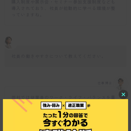
購入制度や展示会・セミナー参加支援制度なども
導入されており、社員が能動的に学べる環境が整
っていますね。
社員の働きやすさについて教えてください。
仕事博士
同社では従業員のワーク・ライフ・バランスを重
C
l
視しています。ライフステージの変化に対応しや
o
すい柔軟な働き方が可能で、育児休暇取得後の職
s
場復帰率は100％です。男女ともに柔軟に働ける環
e
t
境を提供し続けており、新卒入社の男女比が5：5
h
で、健康づくりにも積極的に取り組んでいます
i