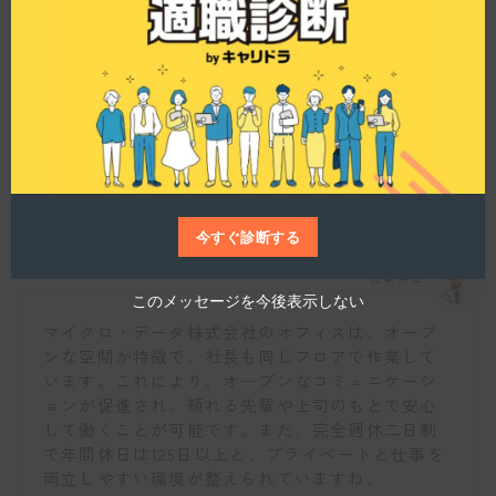
s
よ。
m
o
d
u
l
e
どのような職場環境が整備されていますか？
今すぐ診断する
仕事博士
このメッセージを今後表示しない
マイクロ・データ株式会社のオフィスは、オープ
ンな空間が特徴で、社長も同じフロアで作業して
います。これにより、オープンなコミュニケーシ
ョンが促進され、頼れる先輩や上司のもとで安心
して働くことが可能です。また、完全週休二日制
で年間休日は125日以上と、プライベートと仕事を
両立しやすい環境が整えられていますね。