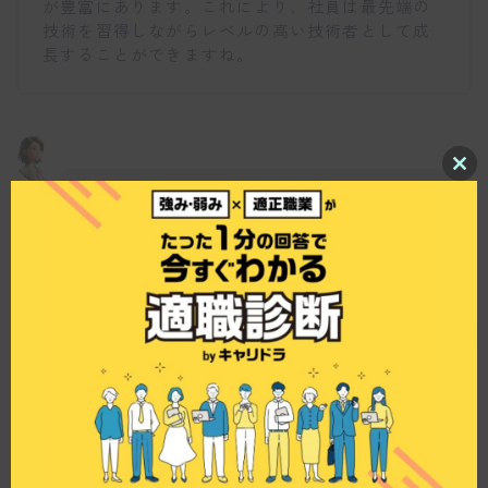
が豊富にあります。これにより、社員は最先端の
技術を習得しながらレベルの高い技術者として成
長することができますね。
C
l
イーテクノロジー株式会社はどのような事業を展
o
s
開していますか？
e
t
h
i
s
m
仕事博士
o
d
u
イーテクノロジー株式会社は、中国でトップクラ
l
e
スのシステム開発を行う『凌志軟件
（LINKAGE）』グループの日本法人です。主に金
融や産業系のシステム開発を手掛けており、ITコ
ンサルティングやシステム・インテグレーション