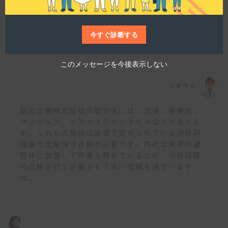
今すぐ診断する
どのような取引先企業と関わっていますか？
このメッセージを今後表示しない
仕事博士
前出工機株式会社の取引先には、工場、事業所、
マンション、オフィステナントビルなどがありま
す。これらの施設は法律で定められている消防用
設備の定期保守点検が必要です。同社は業界の諸
団体に加盟して役員も務めているため、消防設備
の点検を行う企業として高い信頼を得ています
ね。