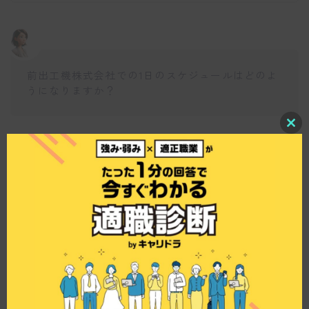
前出工機株式会社での1日のスケジュールはどのよ
うになりますか？
C
l
o
仕事博士
s
e
t
通常の日は9時に出勤し、その後2〜6名のチームで
h
現場に向かいます。午前中に1件、午後に1件の小
i
s
さな現場や、1週間かけて点検する大規模な設備の
m
現場もあるようです。16時30分頃に帰社し、事務
o
d
作業や点検後の報告書作成を行い、17時30分に退
u
社する流れです。
l
e