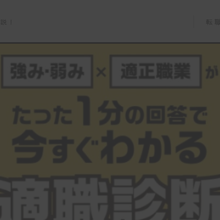
転
解説！