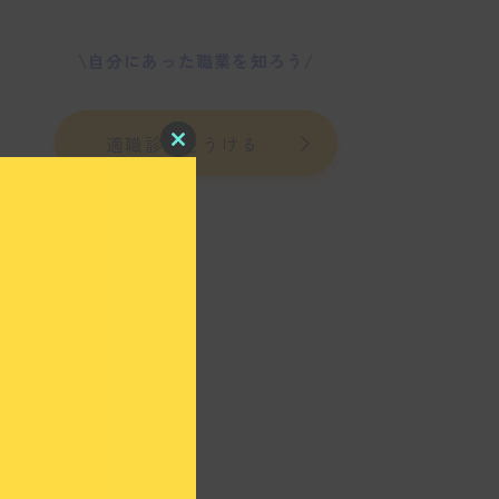
\自分にあった職業を知ろう/
適職診断をうける
C
l
o
s
e
t
h
i
s
m
o
d
u
l
e