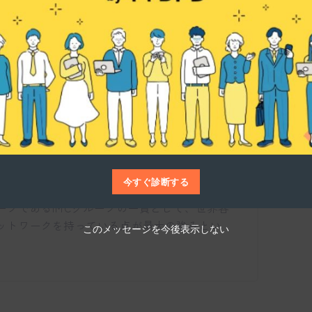
特徴を教えてください。
仕事博士
具」や、耐摩耗性が高い「耐摩工具」などを
。特に超硬合金を用いた製品においては、国
今すぐ診断する
市場でもトップクラスのシェアを誇っていま
ープであるIMCグループの一員として、世界各
ットワークを持っている点が最大の強みとい
このメッセージを今後表示しない