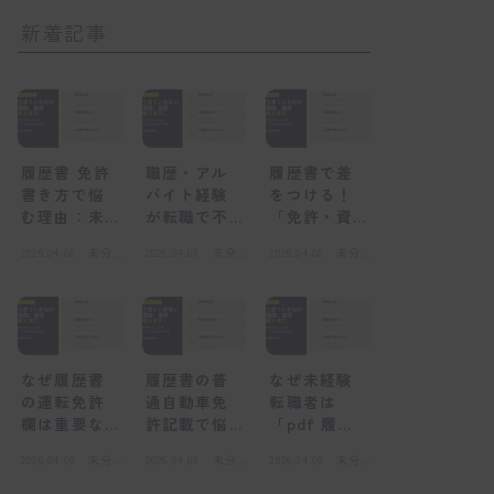
新着記事
履歴書 免許
職歴・アル
履歴書で差
書き方で悩
バイト経験
をつける！
む理由：未
が転職で不
「免許・資
経験者が陥
利になる
格」欄の正
2026.04.08
未分
2026.04.08
未分
2026.04.08
未分
る心理的な
「感情的な
しい書き方
類
類
類
壁
壁」とは
と未経験転
職の心得
なぜ履歴書
履歴書の普
なぜ未経験
の運転免許
通自動車免
転職者は
欄は重要な
許記載で悩
「pdf 履歴
のか？採用
むのはな
書」を選ぶ
2026.04.08
未分
2026.04.08
未分
2026.04.08
未分
担当者の視
ぜ？感情的
べきなの
類
類
類
点
な壁とは
か？