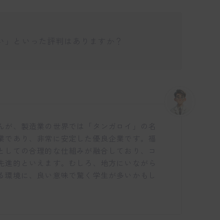
い」といった評判はありますか？
仕事博士
んが、製造業の世界では「タンガロイ」の名
業であり、非常に安定した優良企業です。福
としての合理的な仕組みが融合しており、コ
先進的といえます。むしろ、地方にいながら
る環境に、良い意味で驚く学生が多いかもし