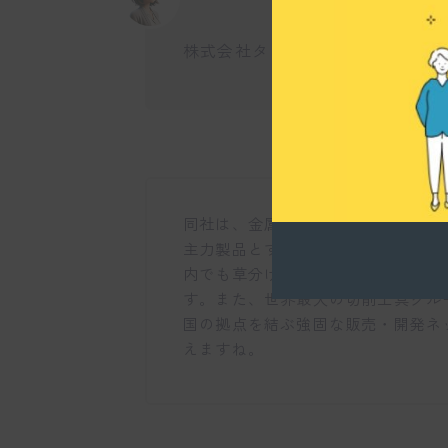
株式会社タンガロイの主な事業の
同社は、金属を削るための「切削工
主力製品とする開発型メーカーです
内でも草分け的な存在であり、世界
す。また、世界最大の切削工具グル
国の拠点を結ぶ強固な販売・開発ネ
えますね。