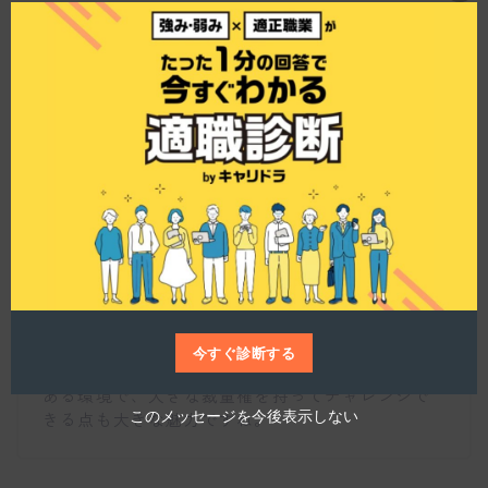
l
o
s
e
t
そのポジションの魅力は何ですか？
h
i
s
m
o
d
u
仕事博士
l
e
募集中のポジションでは、上場準備とその後の経
験、高度な会計実務のスキルアップ、そして効率
化やシステム化への取り組みに関わる機会があり
ます。また、監査法人や証券会社との直接的なや
り取りを通じて、他では得られない経験と知識が
今すぐ診断する
身につきます。ベンチャーならではのスピード感
ある環境で、大きな裁量権を持ってチャレンジで
このメッセージを今後表示しない
きる点も大きな魅力ですね。