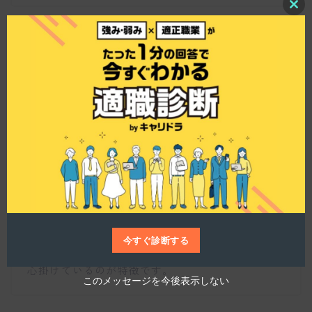
C
l
o
s
e
t
h
FAST LASH 表参道の顧客層はどのような方々です
i
か？
s
m
o
d
u
l
仕事博士
e
この店舗の顧客層は、主に20代から30代の方々が
中心ですが、上は50代までと幅広く利用されてい
ます。人気エリアでの立地も影響し、地元のお客
様だけでなく、遠方からのお客様も多く来店され
今すぐ診断する
ますね。常にトレンドを意識したサービス提供を
心掛けているのが特徴です。
このメッセージを今後表示しない