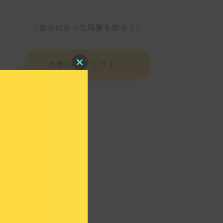
\自分にあった職業を知ろう/
適職診断をうける
C
l
o
s
e
t
h
i
s
m
o
d
u
l
e