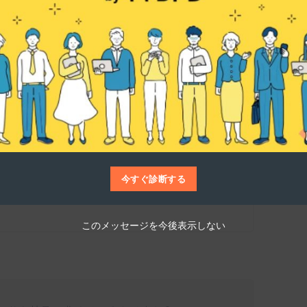
指すものは何ですか？
仕事博士
に応え、モバイルを通じて人々に幸せと感動を伝
す。彼らの願いは、日常生活に密着したサー
iのものだった」と多くの人に認識されることで
今すぐ診断する
け、新しいサービスを開発していく姿勢は、
このメッセージを今後表示しない