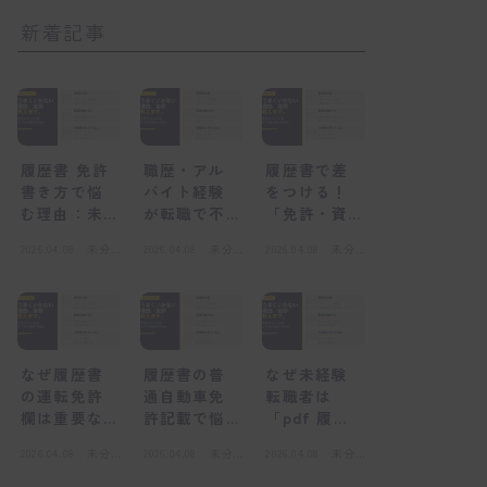
新着記事
履歴書 免許
職歴・アル
履歴書で差
書き方で悩
バイト経験
をつける！
む理由：未
が転職で不
「免許・資
経験者が陥
利になる
格」欄の正
2026.04.08
未分
2026.04.08
未分
2026.04.08
未分
る心理的な
「感情的な
しい書き方
類
類
類
壁
壁」とは
と未経験転
職の心得
なぜ履歴書
履歴書の普
なぜ未経験
の運転免許
通自動車免
転職者は
欄は重要な
許記載で悩
「pdf 履歴
のか？採用
むのはな
書」を選ぶ
2026.04.08
未分
2026.04.08
未分
2026.04.08
未分
担当者の視
ぜ？感情的
べきなの
類
類
類
点
な壁とは
か？