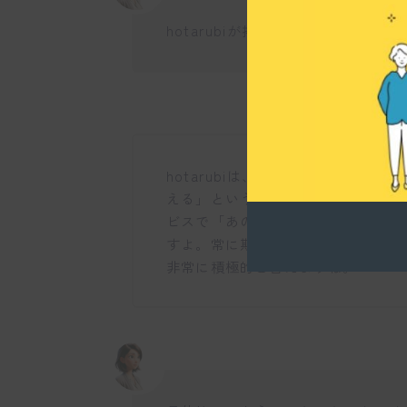
hotarubiが掲げる企業理念や目
hotarubiは、「世の中のニーズ
える」という思いを大切にしていま
ビスで「あのサービスはhotarub
すよ。常に期待を超えることを心が
非常に積極的と言えますね。