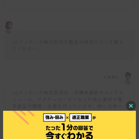
LGイノテック株式会社の製品や技術について教え
てください。
仕事博士
LGイノテック株式会社は、半導体基板やカメラモ
ジュール、アクチュエーターなどの核心素材や電
子部品の開発・生産を行っています。特に光学ソ
C
リューションセグメントでは高性能なカメラモジ
l
ュールやアクチュエーターを製造・販売していま
o
s
す。また、基板材料セグメントではフォトマスク
e
やテープサブスプレー、高密度相互接続、及び半
t
h