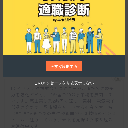
導体基板を手掛けています。
i
s
m
o
d
u
l
e
LGイノテック株式会社の事業の特徴や展望につい
て教えてください。
今すぐ診断する
仕事博士
このメッセージを今後表示しない
LGイノテック株式会社はグローバル市場での競争
力を強化すべく、10か国で19の事業場を展開して
います。売上高は約2兆円に達し、素材・電気電子
部品の分野で世界市場をリードする存在です。特
にFC-BGA分野での先進技術開発と新技術のインス
トールに注力しており、未来を見据えた取り組み
が進行中です。