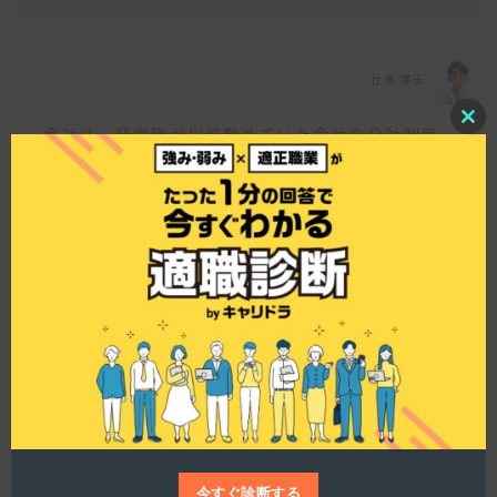
仕事博士
会社は、経営陣が以前勤めていた会社の分社制度
C
l
による独立を機に設立されました。最初は16名で
o
立ち上げ、無借金経営を維持しながら約9年で40名
s
e
体制に成長。信頼を基に自主独創の精神を大切に
t
しており、それが社の強みの一つとなっていま
h
i
す。
s
m
o
d
u
l
e
社内のコミュニケーションはどのように取り組ん
でいますか？
今すぐ診断する