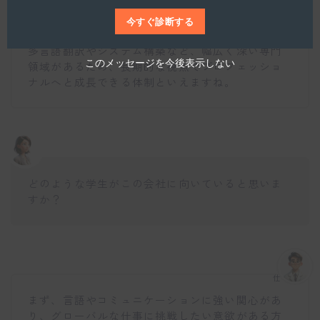
チャーし、段階的に難易度の高いプロジェクトに
今すぐ診断する
挑戦していく環境が整っています。
多言語翻訳やシステム構築など、幅広く深い専門
このメッセージを今後表示しない
領域があるため、長期的な視点でプロフェッショ
ナルへと成長できる体制といえますね。
どのような学生がこの会社に向いていると思いま
すか？
仕事博士
まず、言語やコミュニケーションに強い関心があ
り、グローバルな仕事に挑戦したい意欲がある方