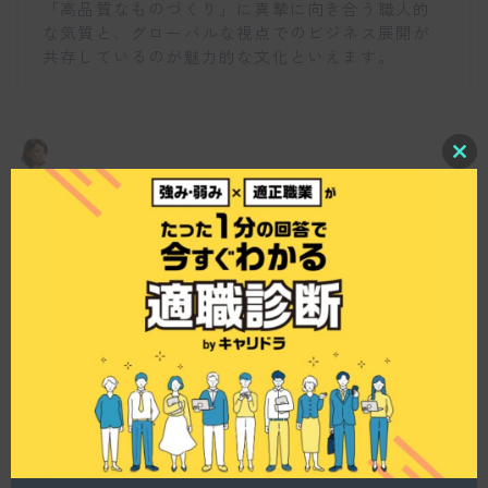
「高品質なものづくり」に真摯に向き合う職人的
な気質と、グローバルな視点でのビジネス展開が
共存しているのが魅力的な文化といえます。
C
l
o
入社後の研修や教育体制についてはどうなってい
s
e
ますか？
t
h
i
s
m
o
d
仕事博士
u
l
新卒採用の場合、社会人としての基礎マナーから
e
始まり、ドキュメント制作の各工程に関する専門
知識を体系的に学ぶ研修が用意されています。
現場配属後も、先輩社員がしっかりと実務をレク