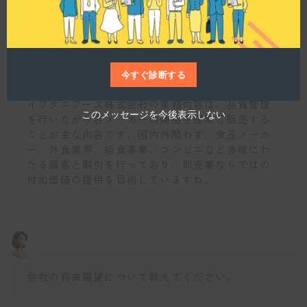
業務内容にはどのような特徴がありますか。
仕事博士
今すぐ診断する
イワタニフーズ株式会社の業務内容は、品質管理
このメッセージを今後表示しない
を行いながら各メーカーの商品を提案し販売する
ことが主な内容です。国内外問わず、食品メーカ
ー、外食業界、給食事業、コンビニなど多岐にわ
たる顧客と取引を行っており、卸売業ならではの
付加価値の提供を目指していますね。
会社の将来展望について教えてください。