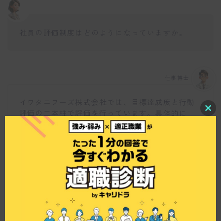
社員の評価制度はどのようになっていますか。
仕事博士
イワタニフーズ株式会社では、目標達成度と行動
評価の二本柱で評価を行っています。具体的に
C
l
は、予算設定や新規獲得、新商品投入などの営業
o
としての一般的な指標に基づいて昇給や賞与が決
s
e
定されます。社員の努力が正当に評価されるシス
t
テムです。
h
i
s
m
o
d
u
l
e